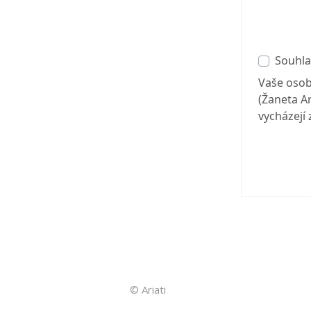
Souhla
Vaše osob
(Žaneta A
vycházejí 
© Ariati