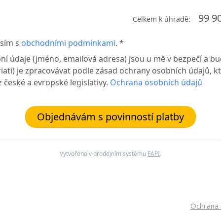
99 9
Celkem k úhradě:
sím s
obchodními podmínkami
. *
ní údaje (jméno, emailová adresa) jsou u mě v bezpečí a b
riati) je zpracovávat podle zásad ochrany osobních údajů, k
z české a evropské legislativy.
Ochrana osobních údajů
Objednávám s povinností platby
Vytvořeno v prodejním systému
FAPI
.
Ochrana 