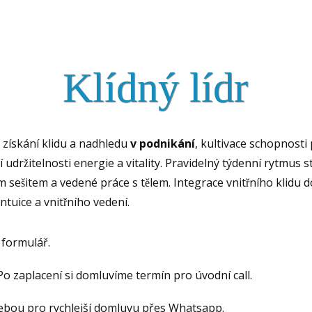
Klídný lídr
pro získání klidu a nadhledu
v
podnikání
, kultivace schopnosti pr
́ udržitelnosti energie a vitality. Pravidelný týdenní rytmus stři
sešitem a vedené práce s tělem. Integrace vnitřního klidu do 
tuice a vnitřního vedení.
 formulář.
 Po zaplacení si domluvíme termín pro úvodní call.
s tebou pro rychlejší domluvu přes Whatsapp.