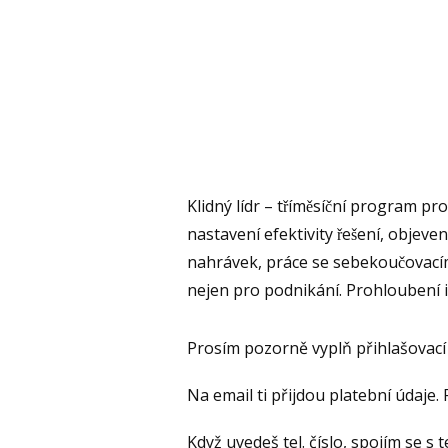
Klidný lídr – tříměsíční program 
nastavení efektivity řešení, objeveni
nahrávek, práce se sebekoučovacím 
nejen pro podnikání. Prohloubení in
Prosím pozorně vyplň přihlašovací
Na email ti přijdou platební údaje.
Když uvedeš tel. číslo, spojím se 