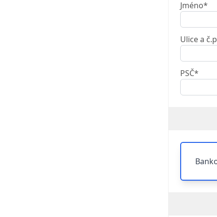
Jméno*
Ulice a č.p
PSČ*
Banko