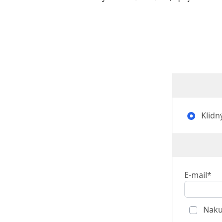
Klidný
E-mail*
Nakup