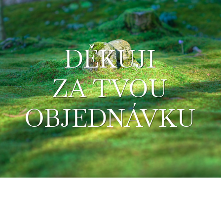
DĚKUJI
ZA TVOU
OBJEDNÁVKU