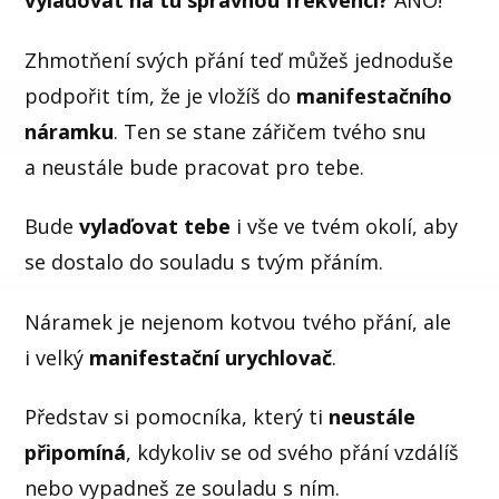
vylaďovat na tu správnou frekvenci?
ANO!
Zhmotňení svých přání teď můžeš jednoduše
podpořit tím, že je vložíš do
manifestačního
náramku
. Ten se stane zářičem tvého snu
a neustále bude pracovat pro tebe.
Bude
vylaďovat tebe
i vše ve tvém okolí, aby
se dostalo do souladu s tvým přáním.
Náramek je nejenom kotvou tvého přání, ale
i velký
manifestační urychlovač
.
Představ si pomocníka, který ti
neustále
připomíná
, kdykoliv se od svého přání vzdálíš
nebo vypadneš ze souladu s ním.