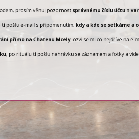
vodem, prosím věnuj pozornost
správnému číslu účtu
a
var
 ti pošlu e-mail s připomenutím,
kdy a kde se setkáme a co
ání přímo na Chateau Mcely
, ozvi se mi co nejdříve na e-
lku
, po rituálu ti pošlu nahrávku se záznamem a fotky a videa