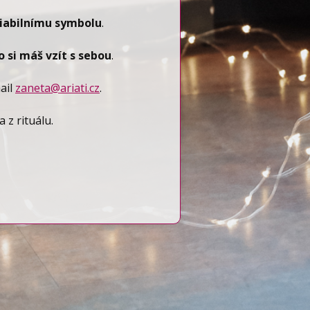
iabilnímu symbolu
.
 si máš vzít s sebou
.
mail
zaneta@ariati.cz
.
 z rituálu.