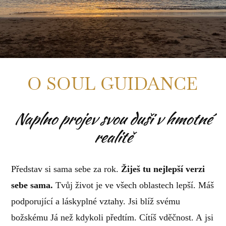
O SOUL GUIDANCE
Naplno projev svou duši v hmotné
realitě
Představ si sama sebe za rok.
Žiješ tu nejlepší verzi
sebe sama.
Tvůj život je ve všech oblastech lepší. Máš
podporující a láskyplné vztahy. Jsi blíž svému
božskému Já než kdykoli předtím. Cítíš vděčnost. A jsi