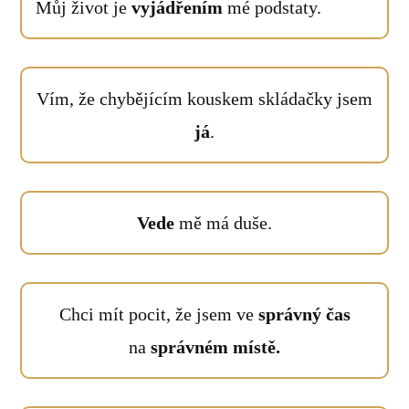
Můj život je
vyjádřením
mé podstaty.
Vím, že chybějícím kouskem skládačky jsem
já
.
Vede
mě má duše.
Chci mít pocit, že jsem ve
správný čas
na
správném místě.