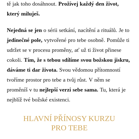
tě jak toho dosáhnout.
Prožívej každý den život,
který miluješ.
Nejedná se jen
o sérii setkání, nacítění a rituálů. Je to
jedinečné pole,
vytvořené pro tebe osobně. Pomůže ti
udržet se v procesu proměny, ať už ti život přinese
cokoli.
Tím, že s tebou sdílíme svou božskou jiskru,
dáváme ti dar života.
Svou vědomou přítomností
tvoříme prostor pro tebe a tvůj růst. V něm se
proměníš v tu
nejlepší verzi sebe sama.
Tu, která je
nejblíž tvé božské existenci.
HLAVNÍ PŘÍNOSY KURZU
PRO TEBE