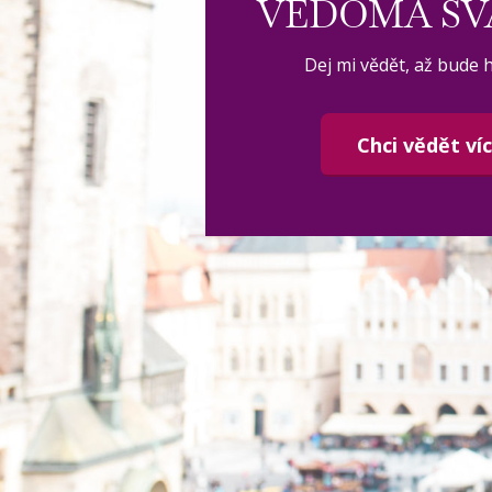
VĚDOMÁ SV
Dej mi vědět, až bude 
Chci vědět víc