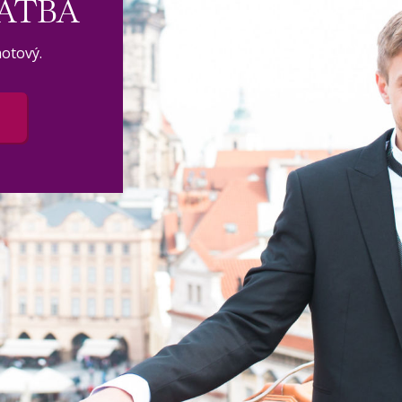
ATBA
hotový.