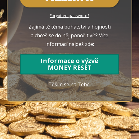
Forgotten password?
Zajímá tě téma bohatství a hojnosti
a chceš se do něj ponořit víc? Více
informací najdeš zde:
Informace o výzvě
MONEY RESET
Těším se na Tebe!