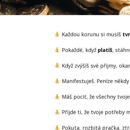
Každou korunu si musíš
tv
Pokaždé, když
platíš
, stáhn
Když zvýšíš své přijmy, oka
Manifestuješ. Peníze někdy i
Máš pocit, že všechny tvoj
Přijde ti, že tvoje potřeb
Pokuta, rozbitá pračka, ztr