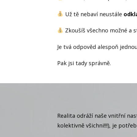
Už tě nebaví neustále
odkl
Zkoušíš všechno možné a ste
Je tvá odpověd alespoň jedno
Pak jsi tady správně.
Realita odráží naše vnitřní n
kolektivně všichni!!!), je potře