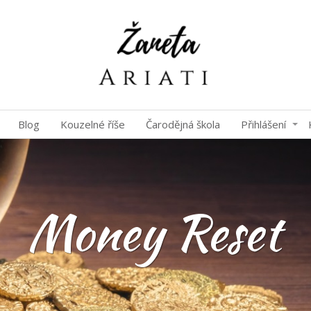
Blog
Kouzelné říše
Čarodějná škola
Přihlášení
Money Reset