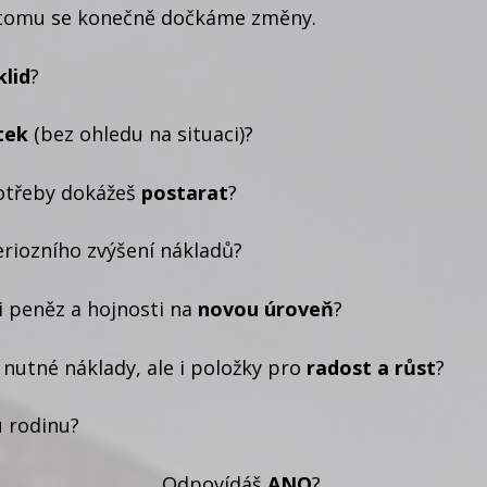
y tomu se konečně dočkáme změny.
klid
?
tek
(bez ohledu na situaci)?
potřeby dokážeš
postarat
?
riozního zvýšení nákladů?
i peněz a hojnosti na
novou
úroveň
?
nutné náklady, ale i položky pro
radost a růst
?
u rodinu?
Odpovídáš
ANO
?