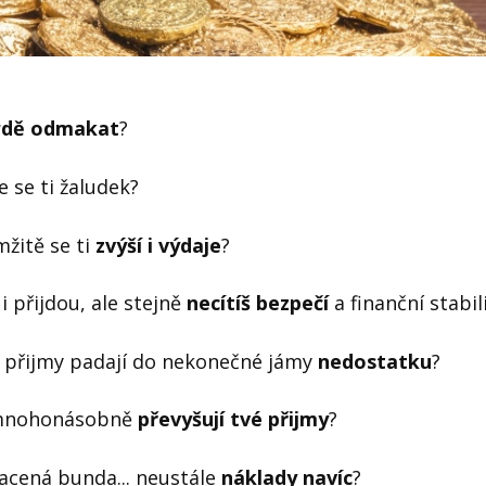
rdě odmakat
?
e se ti žaludek?
mžitě se ti
zvýší i výdaje
?
 přijdou, ale stejně
necítíš bezpečí
a finanční stabil
e přijmy padají do nekonečné jámy
nedostatku
?
y mnohonásobně
převyšují tvé přijmy
?
acená bunda... neustále
náklady navíc
?