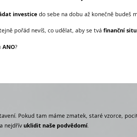
ádat
investice
do sebe na dobu až konečně budeš mí
jně pořád nevíš, co udělat, aby se tvá
finanční situ
u
ANO
?
astavení. Pokud tam máme zmatek, staré vzorce, poc
ba nejdřív
uklidit naše podvědomí
.