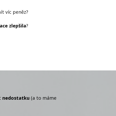
t víc peněz?
ace zlepšila
?
it
nedostatku
(a to máme