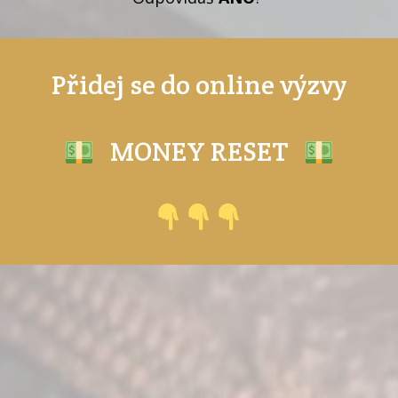
Přidej se do online výzvy
MONEY RESET