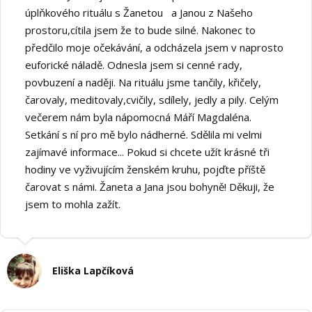
úplňkového rituálu s Žanetou a Janou z Našeho
prostoru,cítila jsem že to bude silné. Nakonec to
předčilo moje očekávání, a odcházela jsem v naprosto
euforické náladě. Odnesla jsem si cenné rady,
povbuzení a naději. Na rituálu jsme tančily, křičely,
čarovaly, meditovaly,cvičily, sdílely, jedly a pily. Celým
večerem nám byla nápomocná Máří Magdaléna.
Setkání s ní pro mě bylo nádherné. Sdělila mi velmi
zajímavé informace... Pokud si chcete užít krásné tři
hodiny ve vyživujícím ženském kruhu, pojďte příště
čarovat s námi. Žaneta a Jana jsou bohyně! Děkuji, že
jsem to mohla zažít.
Eliška Lapčíková