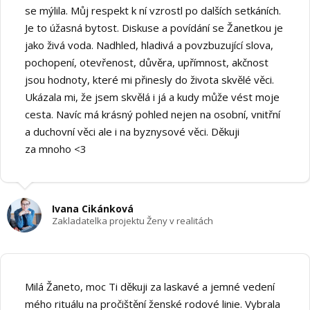
se mýlila. Můj respekt k ní vzrostl po dalších setkáních.
Je to úžasná bytost. Diskuse a povídání se Žanetkou je
jako živá voda. Nadhled, hladivá a povzbuzující slova,
pochopení, otevřenost, důvěra, upřímnost, akčnost
jsou hodnoty, které mi přinesly do života skvělé věci.
Ukázala mi, že jsem skvělá i já a kudy může vést moje
cesta. Navíc má krásný pohled nejen na osobní, vnitřní
a duchovní věci ale i na byznysové věci. Děkuji
za mnoho <3
Ivana Cikánková
Zakladatelka projektu Ženy v realitách
Milá Žaneto, moc Ti děkuji za laskavé a jemné vedení
mého rituálu na pročištění ženské rodové linie. Vybrala