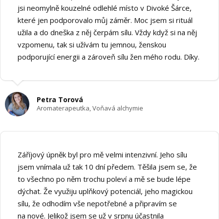
jsi neomylně kouzelné odlehlé místo v Divoké Šárce,
které jen podporovalo můj záměr. Moc jsem si rituál
užila a do dneška z něj čerpám sílu. Vždy když si na něj
vzpomenu, tak si užívám tu jemnou, ženskou
podporující energii a zároveň sílu žen mého rodu. Díky.
Petra Torová
Aromaterapeutka, Voňavá alchymie
Záříjový úpněk byl pro mě velmi intenzivní. Jeho sílu
jsem vnímala už tak 10 dní předem. Těšila jsem se, že
to všechno po něm trochu poleví a mě se bude lépe
dýchat. Že využiju uplňkový potenciál, jeho magickou
sílu, že odhodím vše nepotřebné a připravím se
na nové. Jelikož jsem se už v srpnu účastnila