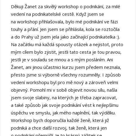
Děkuji Žanet za skvělý workshop o podnikání, za milé
vedení na podnikatelské cestě. Když jsem se
na workshop přihlašovala, bylo mé podnikání ve fázi
touhy a přání. Jen jsem se přihlásila, kola se roztočila
a do Prahy už jsem jela jako začínající podnikatelka :).
Na začátku má každá spousty otázek a nejistot, proto
mým cílem bylo zjistit, jestli tato cesta je tou pravou,
jestli je v souladu se mnou a s mým posláním. Ani
Žanet, ani jinou účastnici kurzu jsem předem neznala,
přesto jsme si výborně všechny rozumněly. I způsob
vedení workshopu byl pro mě nový a zároveň velmi
objevný. Pomohl mi v sobě objevit novou sílu, našla
jsem svoje slabiny, na kterých je třeba zapracovat,
a také způsob jak svoje podnikání vést k nejlepšímu
úspěchu ve smyslu, jak mého naplnění, tak výdělku.
Workshop bych doporučila každé ženě, která již
podniká a chce další rozvoj, tak ženě, která jen
o podnikání přemýšlí. Je to krásný zážitek se