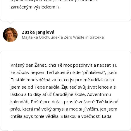
zaručeným výsledkem :).
Zuzka Janglová
Majitelka Obchuudek a Zero Waste iniciátorka
Krásný den Žanet, chci Tě moc pozdravit a napsat Ti,
že ačkoliv nejsem teď aktivně nikde “přihlášená”, jsem
Ti stále moc vděčná za to, co jsi pro mě udělala a co
jsem se od Tebe naučila. Žiju teď svůj život lehce a s
láskou a to díky ať už Čarodějné škole, Adventnímu
kalendáři, Poště pro duši… prostě veškeré Tvé krásné
práci, která má velký smysl a moc si jí vážím. Jen jsem
chtěla abys tohle věděla. S láskou a vděčností Lada