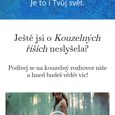
Je to i Tvůj svět.
Ještě jsi o
Kouzelných
říších
neslyšela?
Podívej se na kouzelný rozhovor níže
a hned budeš vědět víc!
Video
Player