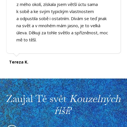
z mého okolí, získala jsem větší úctu sama
k sobě a ke svým typickým vlastnostem
a odpustila sobě i ostatním. Dívám se teď jinak
na svět a v mnohém mám jasno, je to velká
úleva. Děkuji za tohle světlo a spřízněnost, moc
mě to těší.
Tereza K.
Zaujal Tě svět
Kouzelných
říší
?