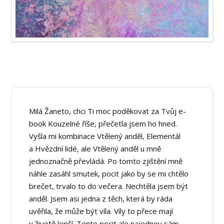
Milá Žaneto, chci Ti moc poděkovat za Tvůj e-
book Kouzelné říše, přečetla jsem ho hned.
Vyšla mi kombinace Vtělený anděl, Elementál
a Hvězdní lidé, ale Vtělený anděl u mně
jednoznačně převládá. Po tomto zjištění mně
náhle zasáhl smutek, pocit jako by se mi chtělo
brečet, trvalo to do večera. Nechtěla jsem být
anděl. Jsem asi jedna z těch, která by ráda
uvěřila, že může být víla. Víly to přece mají
v životě lepší. Tento pocit ale najednou sám