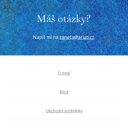
Máš otázky?
Napiš mi na
zaneta@ariati.cz
.
O mně
Blog
Obchodní podmínky