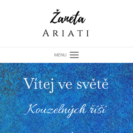
MENU
Vítej ve světě
Kouzelných říší