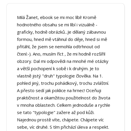
Milá Žanet, ebook se mi moc líbí! Kromě
hodnotného obsahu se mi líbí i vizuálně -
graficky, hodně obrázků...Je dělaný zábavnou
formou, hned mě vtáhnul do děje, hned si mě
přitáhl, že jsem se nemohla odtrhnout od
čtení:-). Ano, musím říct , že mi hodně rozšířil
obzory. Dal mi odpovědi na mnohé mé otázky
a větší pochopení k sobě i k druhým. Je to
vlastně jistý "druh" typologie člověka. Na 1.
pohled jiný, trochu pohádkový, trochu zvláštní.
A přesto sedí jak poklice na hrnec! Oceňuji
praktičnost a okamžitou použitelnost do života
v mnoha oblastech. Celkem jednoduše a rychle
se tato "typologie" zažere až pod kůži.
Najednou prostě víte, chápete. Chápete víc
sebe, víc druhé. S tím přichází úleva a respekt.