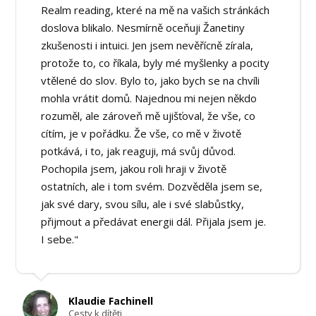
Realm reading, které na mě na vašich stránkách
doslova blikalo. Nesmírně oceňuji Žanetiny
zkušenosti i intuici. Jen jsem nevěřícně zírala,
protože to, co říkala, byly mé myšlenky a pocity
vtělené do slov. Bylo to, jako bych se na chvíli
mohla vrátit domů. Najednou mi nejen někdo
rozuměl, ale zároveň mě ujišťoval, že vše, co
cítím, je v pořádku. Že vše, co mě v životě
potkává, i to, jak reaguji, má svůj důvod.
Pochopila jsem, jakou roli hraji v životě
ostatních, ale i tom svém. Dozvěděla jsem se,
jak své dary, svou sílu, ale i své slabůstky,
přijmout a předávat energii dál. Přijala jsem je.
I sebe."
Klaudie Fachinell
Cesty k dítěti