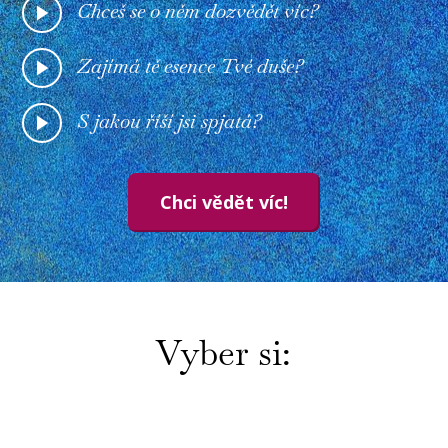
Chceš se o něm dozvědět víc?
Zajímá tě esence Tvé duše?
S jakou říší jsi spjatá?
Chci vědět víc!
Vyber si: