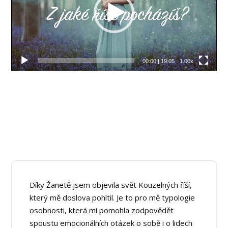
00:00
|
19:05
1.00x
Díky Žanetě jsem objevila svět Kouzelných říší,
který mě doslova pohltil. Je to pro mě typologie
osobnosti, která mi pomohla zodpovědět
spoustu emocionálních otázek o sobě i o lidech