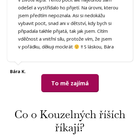
odešel a vystřídalo ho přijetí. Na úrovni, kterou
jsem předtím nepoznala. Asi si nedokážu
vybavit pocit, snad ani v dětství, kdy bych si
připadala takhle přijatá, tak jak jsem. Cítím
vděčnost a vnitřní sílu, protože vím, že jsem
v pořádku, děkuji mockrát
!! S láskou, Bára
Bára K.
To mě zajímá
Co o Kouzelných říších
říkají?