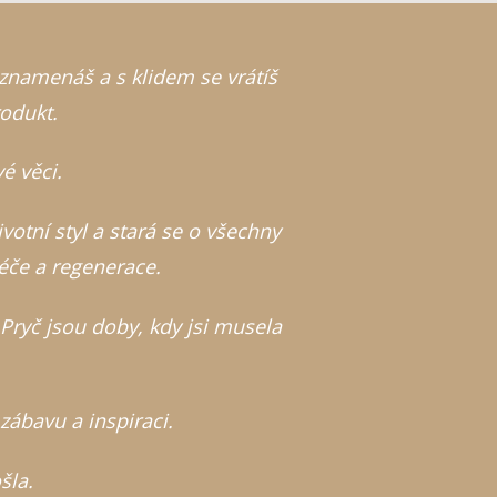
oznamenáš a s klidem se vrátíš
rodukt.
vé věci.
ivotní styl a stará se o všechny
péče a regenerace.
. Pryč jsou doby, kdy jsi musela
zábavu a inspiraci.
šla.