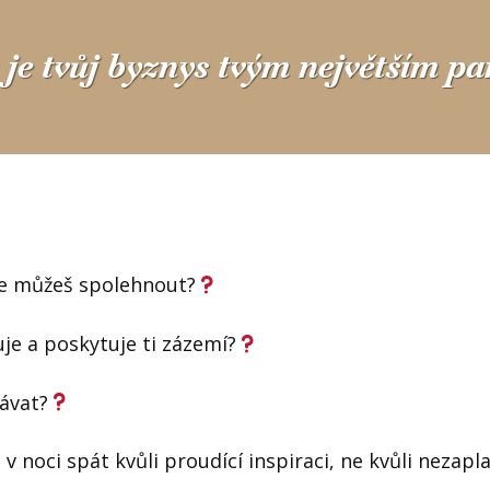
je tvůj byznys tvým největším p
se můžeš spolehnout?
je a poskytuje ti zázemí?
ávat?
 v noci spát kvůli proudící inspiraci, ne kvůli neza