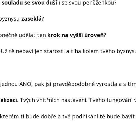
 souladu se svou duší
i se svou peněženkou?
 byznysu
zaseklá
?
onečně udělat ten
krok na vyšší úroveň
?
. Už tě nebaví jen starosti a tíha kolem tvého byznys
jednou ANO, pak jsi pravděpodobně vyrostla a s tím
alizaci
. Tvých vnitřních nastavení. Tvého fungování 
 kterém ti bude dobře a tvé podnikání tě bude bavit.