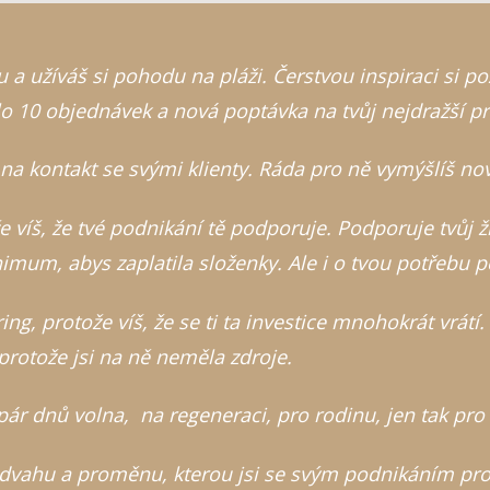
a užíváš si pohodu na pláži. Čerstvou inspiraci si p
šlo 10 objednávek a nová poptávka na tvůj nejdražší p
 na kontakt se svými klienty. Ráda pro ně vymýšlíš no
e víš, že tvé podnikání tě podporuje. Podporuje tvůj ž
imum, abys zaplatila složenky. Ale i o tvou potřebu 
ing, protože víš, že se ti ta investice mnohokrát vrátí
 protože jsi na ně neměla zdroje.
ár dnů volna, na regeneraci, pro rodinu, jen tak pro 
odvahu a proměnu, kterou jsi se svým podnikáním pro