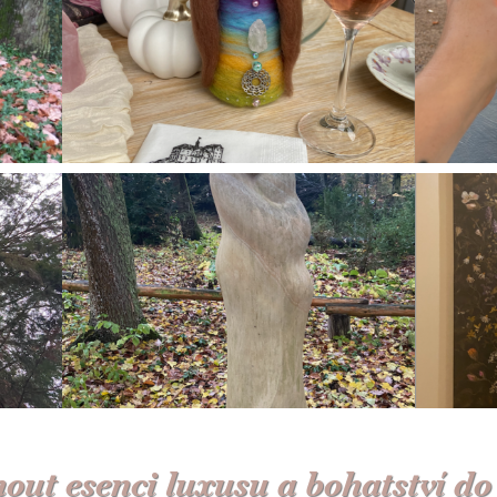
mout esenci luxusu a bohatství do