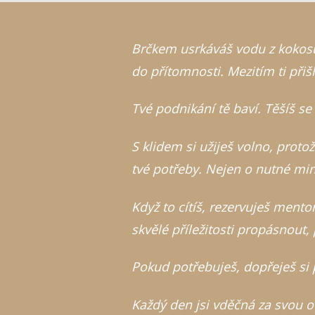
Brčkem usrkáváš vodu z kokosu 
do přítomnosti. Mezitím ti při
Tvé podnikání tě baví. Těšíš se
S klidem si užiješ volno, protož
tvé potřeby. Nejen o nutné min
Když to cítíš, rezervuješ mentor
skvělé příležitosti propásnout,
Pokud potřebuješ, dopřeješ si p
Každý den jsi vděčná za svou 