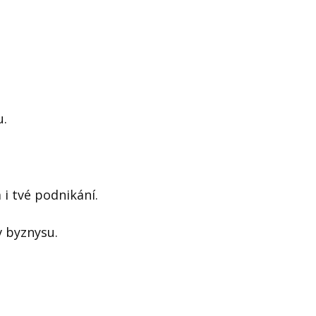
u.
 i tvé podnikání.
v byznysu.