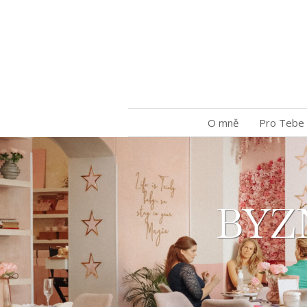
O mně
Pro Tebe
BYZ