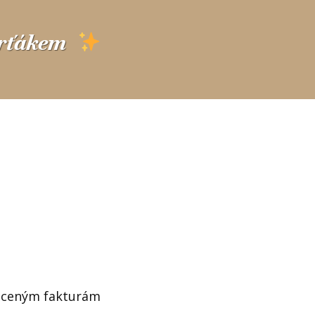
arťákem
placeným fakturám