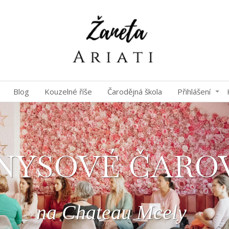
Blog
Kouzelné říše
Čarodějná škola
Přihlášení
NYSOVÉ ČARO
na Chateau Mcely