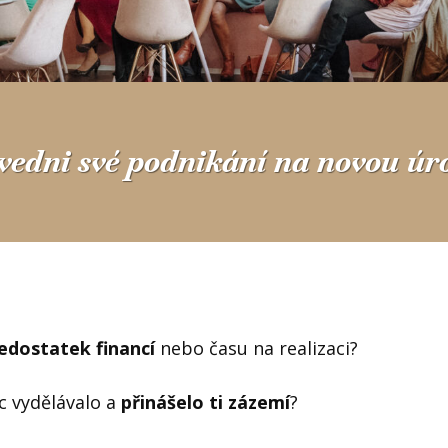
vedni své podnikání na novou úr
edostatek financí
nebo času na realizaci?
c vydělávalo a
přinášelo ti zázemí
?