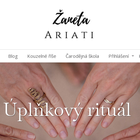
Blog
Kouzelné říše
Čarodějná škola
Přihlášení
Úplňkový rituál