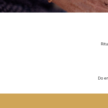
Ritu
Do em