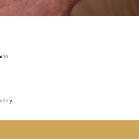
ního.
běhly.