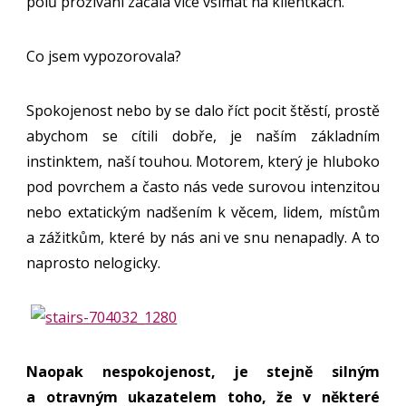
pólů prožívání začala více všímat na klientkách.
Co jsem vypozorovala?
Spokojenost nebo by se dalo říct pocit štěstí, prostě
abychom se cítili dobře, je naším základním
instinktem, naší touhou. Motorem, který je hluboko
pod povrchem a často nás vede surovou intenzitou
nebo extatickým nadšením k věcem, lidem, místům
a zážitkům, které by nás ani ve snu nenapadly. A to
naprosto nelogicky.
Naopak nespokojenost, je stejně silným
a otravným ukazatelem toho, že v některé