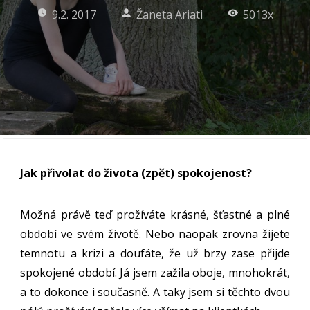
9.2. 2017
Žaneta Ariati
5013x
Jak přivolat do života (zpět) spokojenost?
Možná právě teď prožíváte krásné, šťastné a plné
období ve svém životě. Nebo naopak zrovna žijete
temnotu a krizi a doufáte, že už brzy zase přijde
spokojené období. Já jsem zažila oboje, mnohokrát,
a to dokonce i současně. A taky jsem si těchto dvou