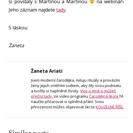
si povídaly s Martinou a Martinou
na webináři.
Jeho záznam najdete
tady
.
S láskou
Žaneta
Žaneta Ariati
Jsem moderní čarodějka, miluju rituály a provázím
ženy jejich vnitřním světem, aby žily svou podstatu
a tvořily si naplněné životy.
Více o mně si můžeš
přečíst tady.
Ve video programu
Čarodějná škola
Tě
naučím přičarovat si splněná přání. Svou
přirozenost můžes objevovat skrze
KOUZELNÉ ŘÍŠE.
Similar posts