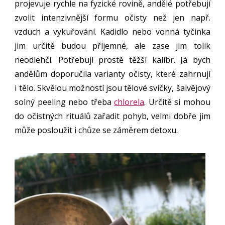
projevuje rychle na fyzické rovině, andělé potřebují
zvolit intenzivnější formu očisty než jen např.
vzduch a vykuřování. Kadidlo nebo vonná tyčinka
jim určitě budou příjemné, ale zase jim tolik
neodlehčí. Potřebují prostě těžší kalibr. Já bych
andělům doporučila varianty očisty, které zahrnují
i tělo. Skvělou možností jsou tělové svíčky, šalvějový
solný peeling nebo třeba
chlorela
. Určitě si mohou
do očistných rituálů zařadit pohyb, velmi dobře jim
může posloužit i chůze se záměrem detoxu.