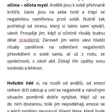
očista – očista mysli
. Andělé jsou k sobě přehnaně
kritičtí, často jsou na sebe tvrdí a trápí se
negativitou namířenou proti sobě. Nutně tak
potřebují od stresu, který si takto sami vytváří,
ulevit. Prospěje jim, když si očistné rituály budou
dělat
pravidelně
. Zároveň jim velmi uleví hlubší
rituály zaměřené na odlehčení negativních
přesvědčení o sobě sama, ať už z rodu, ze
společnosti, z okolí atd. Získají tím zpátky svou
svobodu a lehkost.
Hvězdní lidé
si, na rozdíl od andělů, od emocí
celkem drží odstup a umí se negativitě a náročným
situacím poměrně dobře vyhýbat. Když už se
do nich dostanou, tolik jim nepodléhají, emoce se
v jejich systému neusazují. Hlavní téma, které bude