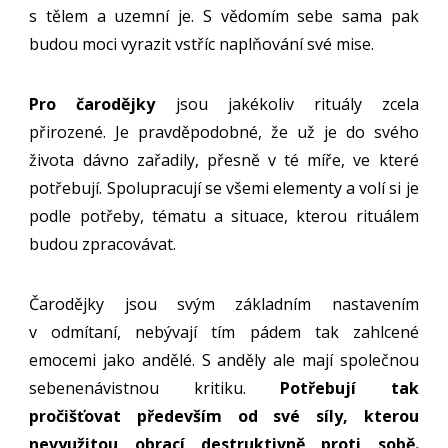
s tělem a uzemní je. S vědomím sebe sama pak
budou moci vyrazit vstříc naplňování své mise.
Pro čarodějky
jsou jakékoliv rituály zcela
přirozené. Je pravděpodobné, že už je do svého
života dávno zařadily, přesně v té míře, ve které
potřebují. Spolupracují se všemi elementy a volí si je
podle potřeby, tématu a situace, kterou rituálem
budou zpracovávat.
Čarodějky jsou svým základním nastavením
v odmítaní, nebývají tím pádem tak zahlcené
emocemi jako andělé. S anděly ale mají společnou
sebenenávistnou kritiku.
Potřebují tak
pročišťovat především od své síly, kterou
nevyužitou obrací destruktivně proti sobě.