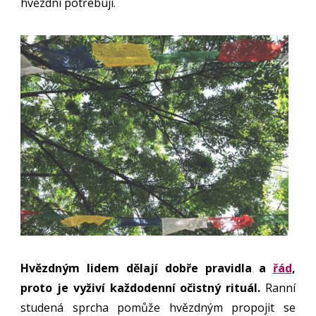
hvězdní potřebují.
Hvězdným lidem dělají dobře pravidla a
řád
,
proto je vyživí každodenní očistný rituál.
Ranní
studená sprcha pomůže hvězdným propojit se