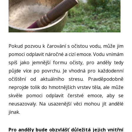
Pokud pozvou k čarování s očistou vodu, může jim
pomoci odplavit náročné a cizí emoce. Vodu vnímám
spíš jako jemnější formu očisty, pro anděly tedy
půjde více po povrchu. Je vhodná pro každodenní
očištění od aktuálního stresu. Pravděpodobně
neprojde tolik do hmotnějších vrstev těla, ale může
skvěle pomoci odplavit čerstvé emoce, aby se
neusazovaly. Na usazenější věci mohou jít andělé
jinak.
Pro anděly bude obzvlášť důležitá jejich vnitřní