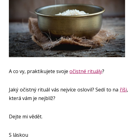
A co vy, praktikujete svoje
očistné rituály
?
Jaký očistný rituál vás nejvíce oslovil? Sedí to na
říši
,
která vám je nejblíž?
Dejte mi vědět.
S láskou