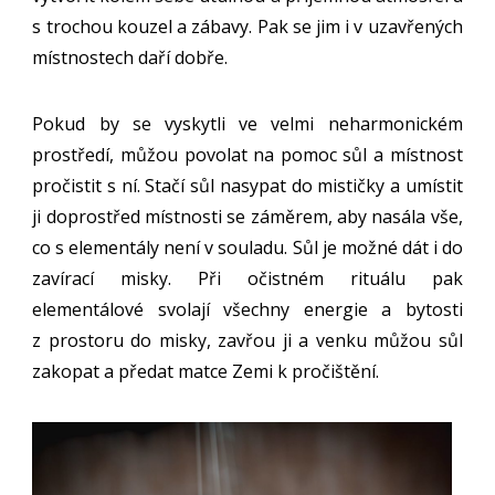
s trochou kouzel a zábavy. Pak se jim i v uzavřených
místnostech daří dobře.
Pokud by se vyskytli ve velmi neharmonickém
prostředí, můžou povolat na pomoc sůl a místnost
pročistit s ní. Stačí sůl nasypat do mističky a umístit
ji doprostřed místnosti se záměrem, aby nasála vše,
co s elementály není v souladu. Sůl je možné dát i do
zavírací misky. Při očistném rituálu pak
elementálové svolají všechny energie a bytosti
z prostoru do misky, zavřou ji a venku můžou sůl
zakopat a předat matce Zemi k pročištění.