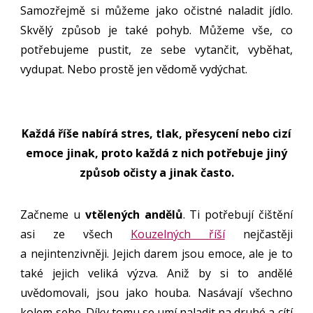
Samozřejmě si můžeme jako očistné naladit jídlo.
Skvělý způsob je také pohyb. Můžeme vše, co
potřebujeme pustit, ze sebe vytančit, vyběhat,
vydupat. Nebo prostě jen vědomě vydýchat.
Každá říše nabírá stres, tlak, přesycení nebo cizí
emoce jinak, proto každá z nich potřebuje jiný
způsob očisty a jinak často.
Začneme u
vtělených andělů
. Ti potřebují čištění
asi ze všech
Kouzelných říší
nejčastěji
a nejintenzivněji. Jejich darem jsou emoce, ale je to
také jejich veliká výzva. Aniž by si to andělé
uvědomovali, jsou jako houba. Nasávají všechno
kolem sebe. Díky tomu se umí naladit na druhé a cítí