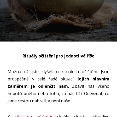
Rituály očištění pro jednotlivé říše
Možná už jste slyšeli o rituálech očištění. Jsou
prospěšné v celé řadě situací.
Jejich hlavním
záměrem je odlehčit nám.
Zbavit nás všeho
nepotřebného nebo toho, co nás tíží. Odevzdat, co
jsme cestou nabrali, a není naše.
K
rituálům očištění
skvěle slouží jednotlivé