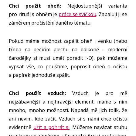
Chci použít oheň:
Nejdostupnější varianta
pro rituál s ohněm je
práce se svíčkou
. Zapaluji ji se
záměrem pročistění daného tématu.
Pokud máme možnost zapálit oheň i venku (nebo
třeba na pečicím plechu na balkoně – moderní
čarodějky si musí umět poradit :-D), pak můžeme
vypsat vše, co pouštíme, poprosit oheň o očistu
a papírek jednoduše spálit.
Chci použít vzduch:
Vzduch je pro mě
nejzábavnější a nejhravější element, máme s ním
mnoho, mnoho možností. Napadá mě jich tolik, že
ani nevím, kde začít. Vzduch si s námi chce očistu
evidentně
užít a pohrát si
. Můžeme navázat stuhu
na strom se záměrem, ať vzduch situaci profoukne,