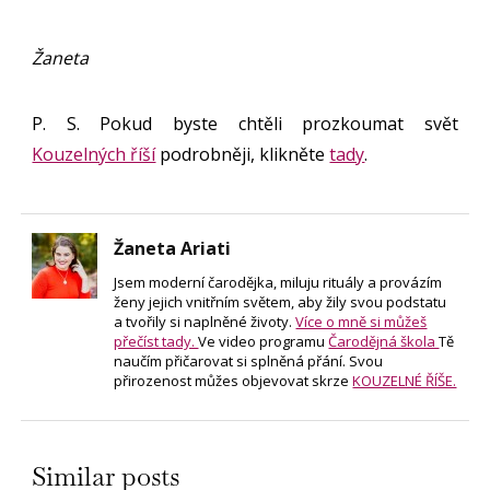
Žaneta
P. S. Pokud byste chtěli prozkoumat svět
Kouzelných říší
podrobněji, klikněte
tady
.
Žaneta Ariati
Jsem moderní čarodějka, miluju rituály a provázím
ženy jejich vnitřním světem, aby žily svou podstatu
a tvořily si naplněné životy.
Více o mně si můžeš
přečíst tady.
Ve video programu
Čarodějná škola
Tě
naučím přičarovat si splněná přání. Svou
přirozenost můžes objevovat skrze
KOUZELNÉ ŘÍŠE.
Similar posts