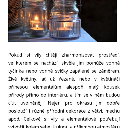
Pokud si víly chtějí zharmonizovat prostředí,
ve kterém se nachází, skvěle jim pomůže vonná
tyčinka nebo vonné svíčky zapálené se záměrem.
Živé květiny, ať už řezané, nebo v květináči
přinesou elementálům alespoň malý kousek
přírody přímo do interiéru, a tím se v něm budou
cítit uvolněněji. Nejen pro okrasu jim dobře
poslouží i různé přírodní dekorace z větví, mechu
apod. Celkově si víly a elementálové potřebují
vytvořit kolem sebe útulnou a příjemnou atmosféru