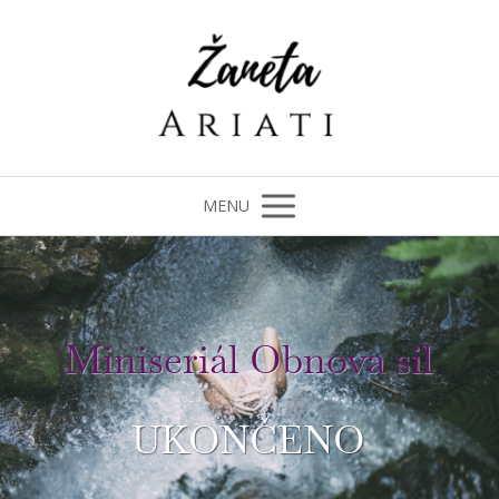
MENU
Miniseriál Obnova sil
UKONČENO