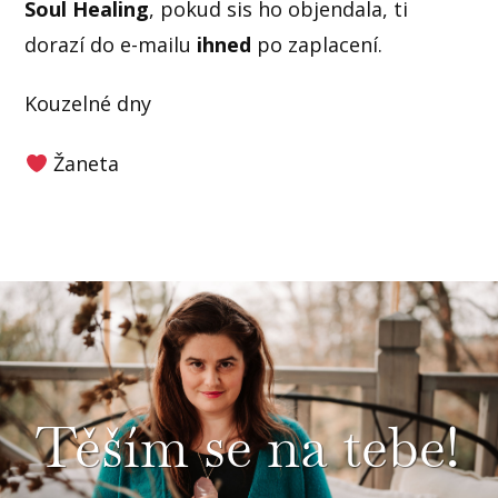
Soul Healing
, pokud sis ho objendala, ti
dorazí do e-mailu
ihned
po zaplacení.
Kouzelné dny
Žaneta
Těším se na tebe!